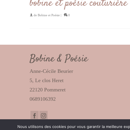
bobine et poésie couturièr
de
Bobine et Poésie
|
0
Bobine & Poésie
Anne-Cécile Beurier
5, Le clos Heret
22120 Pommeret
0689106392
Nous utilisons des cookies pour vous garantir la meilleure e