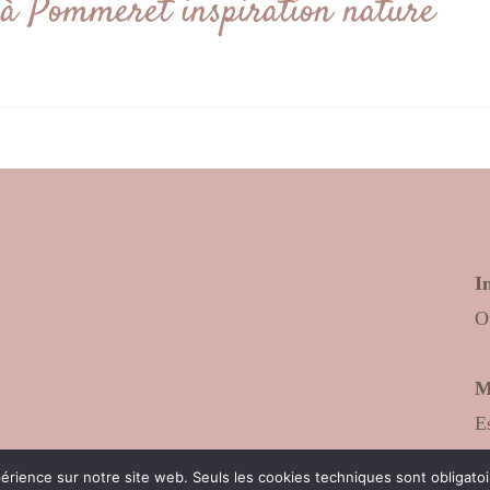
e à Pommeret inspiration nature
I
O
M
E
C
xpérience sur notre site web. Seuls les cookies techniques sont obligat