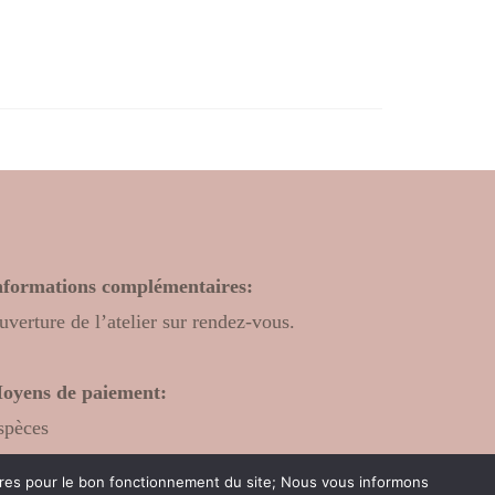
nformations complémentaires:
uverture de l’atelier sur rendez-vous.
oyens de paiement:
spèces
hèque bancaire
oires pour le bon fonctionnement du site; Nous vous informons