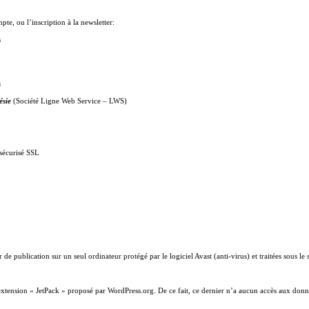
te, ou l’inscription à la newsletter:
s
s
ésie
(Société Ligne Web Service – LWS)
sécurisé SSL
 de publication sur un seul ordinateur protégé par le logiciel Avast (anti-virus) et traitées sous l
’extension « JetPack » proposé par WordPress.org. De ce fait, ce dernier n’a aucun accès aux donné