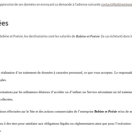
suppression de ses données en envoyant sa demande à l’adresse suivante
contact@bobineetpoe
ées
obine et Poésie, les destinataires sont les salariés de
Bobine et Poésie
(la cas échéant) dans l
la réalisation d’un traitement de données à caractère personnel, ce que vous acceptez. Le responsab
ales.
mations par les utilisateurs désireux d’accéder ou d’utiliser un Service nécessitant un tel traitemen
collectées.
ions effectuées sur le Site et des actions commerciales de l’entreprise
Bobine et Poésie
et/ou de se
ou à des tiers pour satisfaire aux obligations légales ou réglementaires ainsi que pour l’exécutio
t.