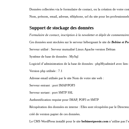
Données collectées via le formulaire de contact, ou la création de votre comp
Nom, prénom, email, adresse, téléphone, url du site pour les professionnel
Support de stockage des données
Formulaire de contact, inscription à la newsletter et dépôt de commentaire
Ces données sont stockées sur le serveur hébergeant le site de
Bobine et Po
Serveur utilisé : Serveur mutualisé Linux Apache version Debian
Système de base de données : MySql
Logiciel d’administration de la base de données : phpMyadmin4 avec lien 
Version php utilisée : 7.1
Adresse email utilisée par le site Nom de votre site web :
Serveur entrant : port IMAP/POP3
Serveur sortant : port SMTP SSL
Authentification requise pour IMAP, POP3 et SMTP
Récupération des données en interne : Elles sont récupérées par le Directeur
créé de version papier de ces données.
Le CMS WordPress installé pour le site
bobineetpoesie.com
n’utilise pas l