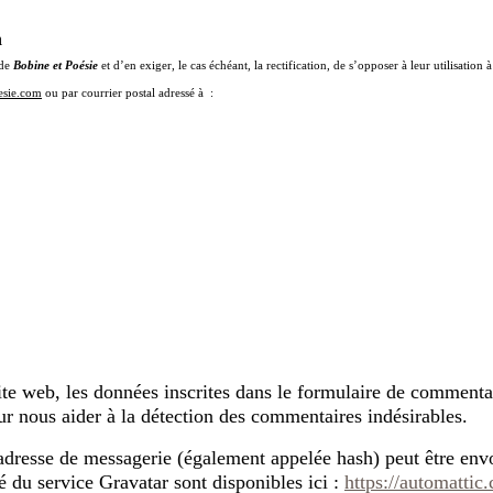
n
 de
Bobine et Poésie
et d’en exiger, le cas échéant, la rectification, de s’opposer à leur utilisatio
esie.com
ou par courrier postal adressé à :
e web, les données inscrites dans le formulaire de commentair
our nous aider à la détection des commentaires indésirables.
adresse de messagerie (également appelée hash) peut être envo
té du service Gravatar sont disponibles ici :
https://automattic