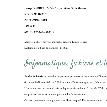
Entreprise BOBINE & POESIE par Anne.Cécile Beurier
5 LE CLOS HERET
22120 POMMERET
FRANCE
SIRET : 81947474300013
Matériel utilisé : Serveur mutualisé Apache Linux Debian
Système de la base de données : MySql
Informatique, fichiers et l
Bobine & Poésie
respecte les dispositions protectrices des droits de l’homm
6 janvier 1978 modifiée en 2004 relative à l’informatique, aux fichiers et a
L’utilisateur est notamment informé que, conformément à l’article 27 de la l
suppression des informations personnelles le concernant.
Ce droit peut être exercé par courrier électronique à l’adresse suivante :
co