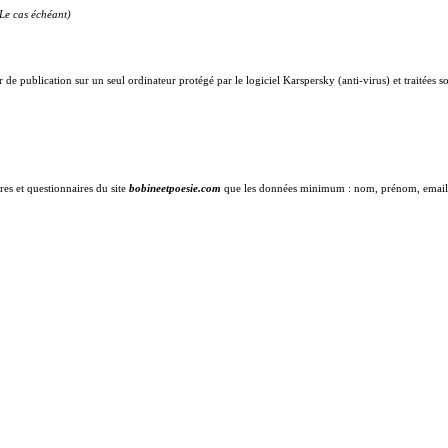
(Le cas échéant)
 de publication sur un seul ordinateur protégé par le logiciel Karspersky (anti-virus) et traitées 
res et questionnaires du site
bobineetpoesie.com
que les données minimum : nom, prénom, email, tél