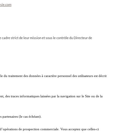
sie.com
e cadre strict de leur mission et sous le contrôle du Directeur de
le du traitement des données à caractère personnel des utilisateurs est décrit
t, des traces informatiques laissées par la navigation sur le Site ou de la
s partenaires (le cas échéant).
n d’opérations de prospection commerciale. Vous acceptez que celles-ci