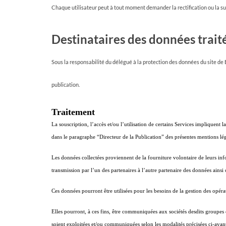
Chaque utilisateur peut à tout moment demander la rectification ou la 
Destinataires des données trait
Sous la responsabilité du délégué à la protection des données du site de B
publication.
Traitement
La souscription, l’accès et/ou l’utilisation de certains Services impliquent 
dans le paragraphe “Directeur de la Publication” des présentes mentions lég
Les données collectées proviennent de la fourniture volontaire de leurs infor
transmission par l’un des partenaires à l’autre partenaire des données ainsi 
Ces données pourront être utilisées pour les besoins de la gestion des opérat
Elles pourront, à ces fins, être communiquées aux sociétés desdits groupes 
soient exploitées et/ou communiquées selon les modalités précisées ci-avan