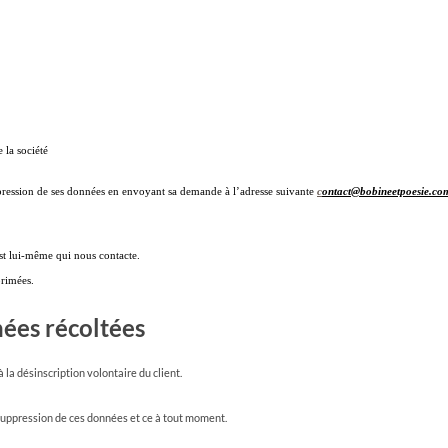
e la société
pression de ses données en envoyant sa demande à l’adresse suivante
c
ontact@bobineetpoesie.co
est lui-même qui nous contacte.
primées.
ées récoltées
la désinscription volontaire du client.
 suppression de ces données et ce à tout moment.