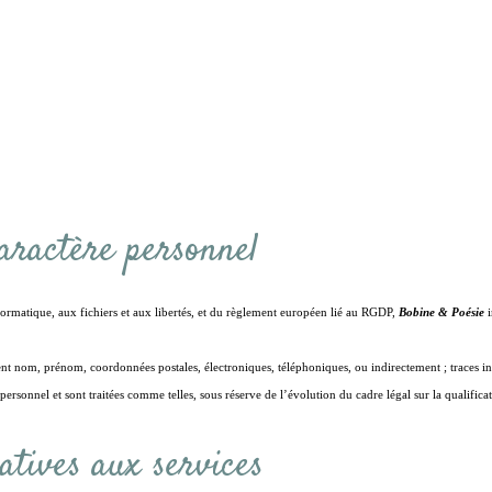
aractère personnel
formatique, aux fichiers et aux libertés, et du règlement européen lié au RGDP,
Bobine & Poésie
i
t nom, prénom, coordonnées postales, électroniques, téléphoniques, ou indirectement ; traces info
ersonnel et sont traitées comme telles, sous réserve de l’évolution du cadre légal sur la qualific
atives aux services