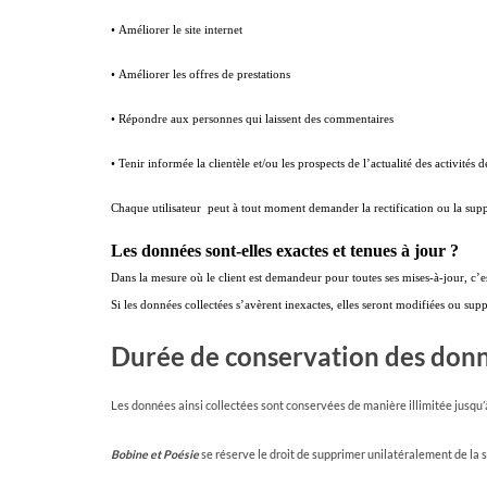
• Améliorer le site internet
• Améliorer les offres de prestations
• Répondre aux personnes qui laissent des commentaires
• Tenir informée la clientèle et/ou les prospects de l’actualité des activités d
Chaque utilisateur peut à tout moment demander la rectification ou la sup
Les données sont-elles exactes et tenues à jour ?
Dans la mesure où le client est demandeur pour toutes ses mises-à-jour, c’
Si les données collectées s’avèrent inexactes, elles seront modifiées ou sup
Durée de conservation des donn
Les données ainsi collectées sont conservées de manière illimitée jusqu’à 
Bobine et Poé
sie
se réserve le droit de supprimer unilatéralement de la