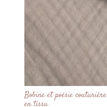
Bobine et poésie couturièr
en tissu