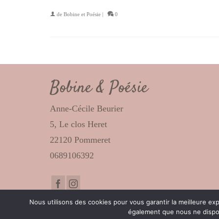
de
Bobine et Poésie
|
0
Bobine & Poésie
Anne-Cécile Beurier
5, Le clos Heret
22120 Pommeret
0689106392
Nous utilisons des cookies pour vous garantir la meilleure e
également que nous ne disposo