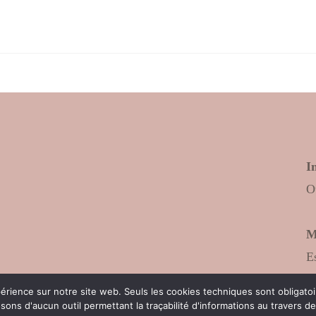
I
O
M
E
C
xpérience sur notre site web. Seuls les cookies techniques sont obligat
ns d'aucun outil permettant la traçabilité d'informations au travers de c