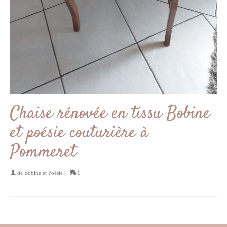
Chaise rénovée en tissu Bobine
et poésie couturière à
Pommeret
de
Bobine et Poésie
|
0