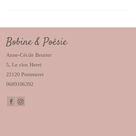
Bobine & Poésie
Anne-Cécile Beurier
5, Le clos Heret
22120 Pommeret
0689106392