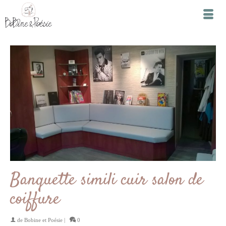
Banquette simili cuir salon de
coiffure
de
Bobine et Poésie
|
0