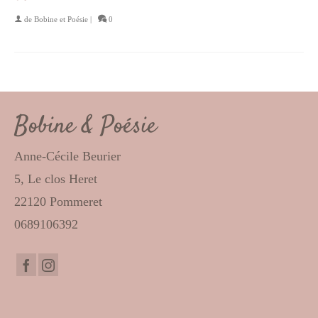
de
Bobine et Poésie
|
0
Bobine & Poésie
Anne-Cécile Beurier
5, Le clos Heret
22120 Pommeret
0689106392