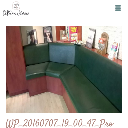
WP_20160707_19_00_47_Pro