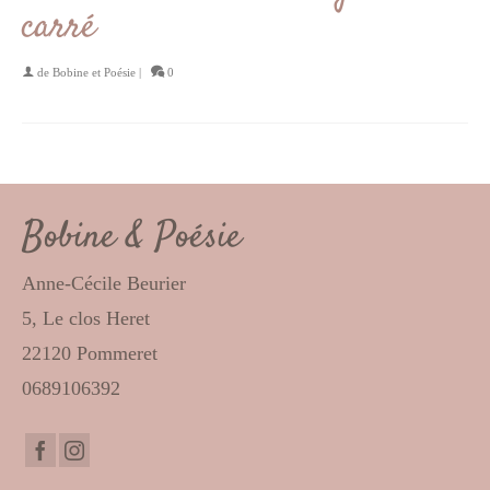
carré
de
Bobine et Poésie
|
0
Bobine & Poésie
Anne-Cécile Beurier
5, Le clos Heret
22120 Pommeret
0689106392